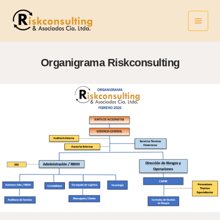
Ir
al
contenido
Organigrama Riskconsulting